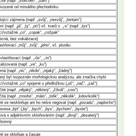
ité (např. „všechen“, „sám“)
dvozené od minulého přechodníku
jící zájmena (např. „svůj“, „nesvůj“, „tentam“)
 (např. „já“, „ty“, „on“) vč. tvarů s „-s“ (např. „tys“)
í/vztažné „co“, „copak“, „cožpak“
ecná, bez vokalizace)
stňovací „můj“, „tvůj“, „jeho“, vč. plurálu
vlastňovací (např. „-ův“, „-in“)
lizovaná (např. „ve“, „ku“)
á (např. „nic“, „nikdo“, „nijaký“, „žádný“)
který byl rozpoznán morfologickou analýzou, ale značka chybí
í/vztažné „co“ spojené s předložkou („oč“, „nač“, „zač“)
té (např. „nějaký“, „některý“, „číkoli“, „cosi“)
itá (např. „mnoho“, „málo“, „tolik“, „několik“, „kdovíkolik“)
eré se neskloňuje ani ho nelze negovat (např. „pozadu“, „naplocho“)
ovesa „být“ („by“, „bych“, „bys“, „bychom“, „byste“)
ová s adjektivním skloňováním (např. „dvojí“, „desaterý“)
řítomný
eré se skloňuje a časuje