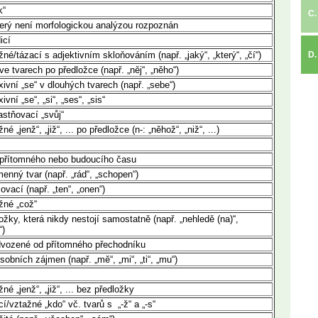
k“
C.
který není morfologickou analýzou rozpoznán
icí
né/tázací s adjektivním skloňováním (např. „jaký“, „který“, „čí“)
D.
ve tvarech po předložce (např. „něj“, „něho“)
xivní „se“ v dlouhých tvarech (např. „sebe“)
vní „se“, „si“, „ses“, „sis“
astňovací „svůj“
 „jenž“, „již“, ... po předložce (n-: „něhož“, „niž“, ...)
r přítomného nebo budoucího času
menný tvar (např. „rád“, „schopen“)
vací (např. „ten“, „onen“)
žné „což“
ožky, která nikdy nestojí samostatně (např. „nehledě (na)“,
“)
dvozené od přítomného přechodníku
sobních zájmen (např. „mě“, „mi“, „ti“, „mu“)
é „jenž“, „již“, ... bez předložky
í/vztažné „kdo“ vč. tvarů s „-ž“ a „-s“