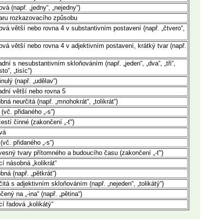
vá (např. „jedny“, „nejedny“)
varu rozkazovacího způsobu
ová větší nebo rovna 4 v substantivním postavení (např. „čtvero“,
ová větší nebo rovna 4 v adjektivním postavení, krátký tvar (např.
dní s nesubstantivním skloňováním (např. „jeden“, „dva“, „tři“,
sto“, „tisíc“)
nulý (např. „udělav“)
adní větší nebo rovna 5
ná neurčitá (např. „mnohokrát“, „tolikrát“)
 (vč. přidaného „-s“)
estí činné (zakončení „-ť“)
vá
 (vč. přidaného „-s“)
vesný tvary přítomného a budoucího času (zakončení „-ť“)
cí násobná „kolikrát“
bná (např. „pětkrát“)
itá s adjektivním skloňováním (např. „nejeden“, „tolikátý“)
ený na „-ina“ (např. „pětina“)
cí řadová „kolikátý“