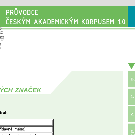
Do
ých značek
1.
druh
2.
řídavné jméno)
3.