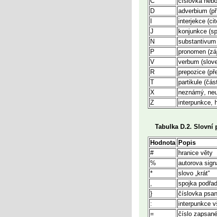
C
číslovka nebo
D
adverbium (př
I
interjekce (ci
J
konjunkce (sp
N
substantivum
P
pronomen (zá
V
verbum (slov
R
prepozice (př
T
partikule (čás
X
neznámý, neur
Z
interpunkce, 
Tabulka D.2. Slovní
Hodnota
Popis
#
hranice věty
%
autorova sign
*
slovo „krát“
,
spojka podřad
}
číslovka psan
:
interpunkce 
=
číslo zapsané