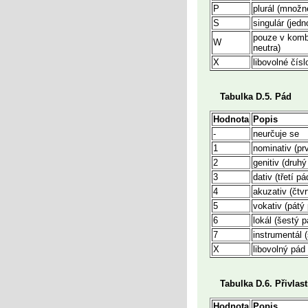
P
plurál (množn
S
singulár (jedn
pouze v kombi
W
neutra)
X
libovolné čísl
Tabulka D.5. Pád
Hodnota
Popis
-
neurčuje se
1
nominativ (pr
2
genitiv (druhý
3
dativ (třetí pá
4
akuzativ (čtvr
5
vokativ (pátý
6
lokál (šestý p
7
instrumentál 
X
libovolný pád 
Tabulka D.6. Přivlas
Hodnota
Popis