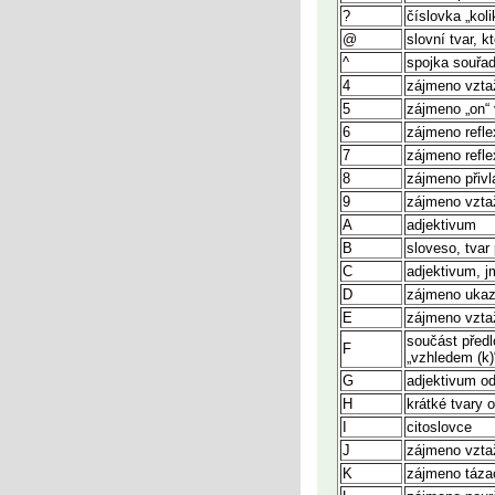
?
číslovka „koli
@
slovní tvar, 
^
spojka souřad
4
zájmeno vztaž
5
zájmeno „on“ 
6
zájmeno refle
7
zájmeno reflexi
8
zájmeno přivl
9
zájmeno vztažné
A
adjektivum
B
sloveso, tva
C
adjektivum, j
D
zájmeno ukazo
E
zájmeno vzta
součást předl
F
„vzhledem (k)
G
adjektivum o
H
krátké tvary o
I
citoslovce
J
zájmeno vztažn
K
zájmeno tázac