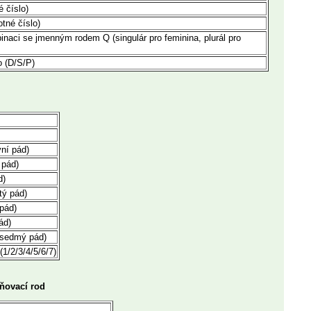
é číslo)
otné číslo)
naci se jmenným rodem Q (singulár pro feminina, plurál pro
o (D/S/P)
vní pád)
 pád)
d)
tý pád)
 pád)
ád)
(sedmý pád)
(1/2/3/4/5/6/7)
tňovací rod