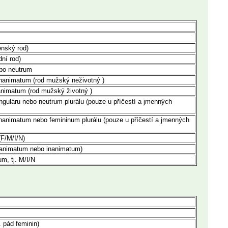
enský rod)
dní rod)
bo neutrum
nanimatum (rod mužský neživotný )
nimatum (rod mužský životný )
guláru nebo neutrum plurálu (pouze u příčestí a jmenných
nanimatum nebo femininum plurálu (pouze u příčestí a jmenných
(F/M/I/N)
animatum nebo inanimatum)
um, tj. M/I/N
. pád feminin)