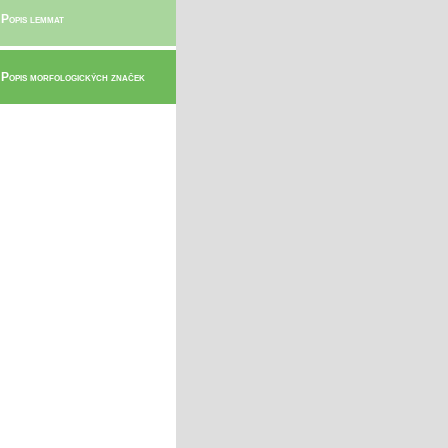
 Popis lemmat
 Popis morfologických značek