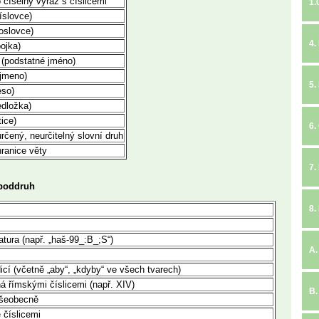
 číselný výraz s číslicemi
1.
íslovce)
toslovce)
4.
ojka)
 (podstatné jméno)
jmeno)
5.
eso)
edložka)
tice)
6.
čený, neurčitelný slovní druh
hranice věty
7.
 poddruh
8.
atura (např. „haš-99_:B_;S“)
A.
icí (včetně „aby“, „kdyby“ ve všech tvarech)
á římskými číslicemi (např. XIV)
B.
všeobecně
 číslicemi