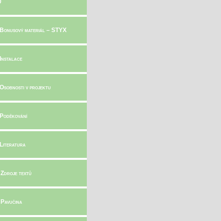
0
 Bonusový materiál – STYX
 Instalace
 Osobnosti v projektu
 Poděkování
 Literatura
 Zdroje textů
 Pavučina