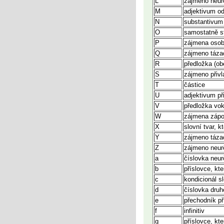
L
zájmeno neurč
M
adjektivum o
N
substantivum
O
samostatně sto
P
zájmena osobní
Q
zájmeno tázac
R
předložka (ob
S
zájmeno přivla
T
částice
U
adjektivum při
V
předložka voka
W
zájmena záporn
X
slovní tvar, 
Y
zájmeno tázac
Z
zájmeno neurči
a
číslovka neurč
b
příslovce, kt
c
kondicionál sl
d
číslovka druh
e
přechodník p
f
infinitiv
g
příslovce, kt