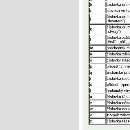
h
číslovka druho
i
sloveso ve t
číslovka druh
j
„desatero“)
číslovka druh
k
„čtvery“)
číslovka zákla
l
„čtyři“, „půl“, „
m
přechodník mi
n
číslovka zákl
o
číslovky násob
p
příčestí činné
q
archaické příč
r
číslovka řado
s
příčestí trpné
t
archaický slo
u
číslovka táza
v
číslovka náso
w
číslovka neurč
y
zlomek zakonč
z
číslovka táza