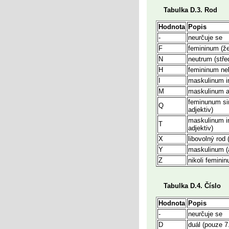
Tabulka D.3. Rod
Hodnota
Popis
-
neurčuje se
F
femininum (ž
N
neutrum (stře
H
femininum ne
I
maskulinum i
M
maskulinum a
feminunum sin
Q
adjektiv)
maskulinum i
T
adjektiv)
X
libovolný rod 
Y
maskulinum (
Z
nikoli feminin
Tabulka D.4. Číslo
Hodnota
Popis
-
neurčuje se
D
duál (pouze 7