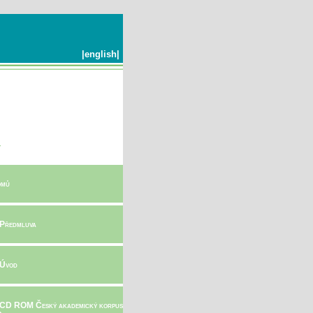
|
english
|
mů
 Předmluva
 Úvod
 CD ROM Český akademický korpus