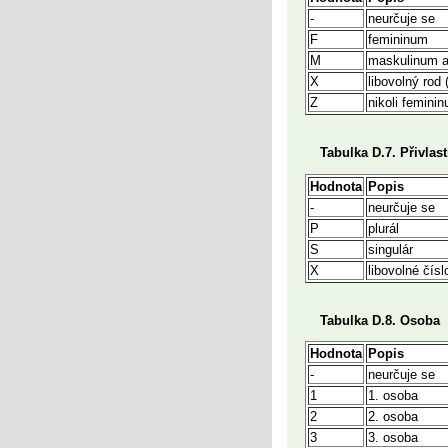
-
neurčuje se
F
femininum
M
maskulinum a
X
libovolný rod 
Z
nikoli feminin
Tabulka D.7. Přivlas
Hodnota
Popis
-
neurčuje se
P
plurál
S
singulár
X
libovolné čísl
Tabulka D.8. Osoba
Hodnota
Popis
-
neurčuje se
1
1. osoba
2
2. osoba
3
3. osoba