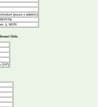
nimatum (pouze u adjektiv)
(M/I/F/N)
um, tj. M/I/N
tňovací číslo
o (S/P)