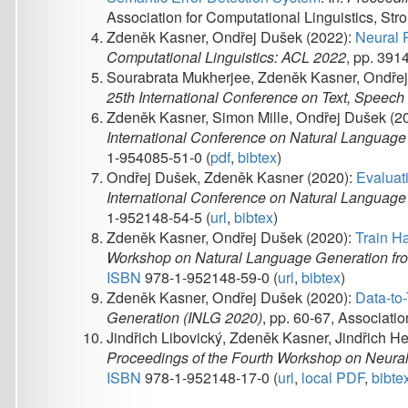
International Conference on Natural Language Generat
1-952148-54-5 (
url
,
bibtex
)
Zdeněk Kasner, Ondřej Dušek (2020):
Train Hard, Finet
Workshop on Natural Language Generation from the S
ISBN
978-1-952148-59-0 (
url
,
bibtex
)
Zdeněk Kasner, Ondřej Dušek (2020):
Data-to-Text Gener
Generation (INLG 2020)
, pp. 60-67, Association for Co
Jindřich Libovický, Zdeněk Kasner, Jindřich Helcl, Ondř
Proceedings of the Fourth Workshop on Neural Generati
ISBN
978-1-952148-17-0 (
url
,
local PDF
,
bibtex
)
Malostranské náměstí 25
118 00 Praha
Czech Republic
+420 951 554 278 (phone)
ufal@ufal.mff.cuni.cz