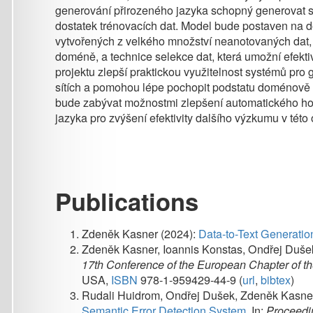
bude zabývat možnostmi zlepšení automatického hodnocení v
jazyka pro zvýšení efektivity dalšího výzkumu v této oblasti.
Publications
Zdeněk Kasner (2024):
Data-to-Text Generation with N
Zdeněk Kasner, Ioannis Konstas, Ondřej Dušek (2023):
17th Conference of the European Chapter of the Associat
USA,
ISBN
978-1-959429-44-9 (
url
,
bibtex
)
Rudali Huidrom, Ondřej Dušek, Zdeněk Kasner, Thiago C
Semantic Error Detection System
.
In:
Proceedings of th
Association for Computational Linguistics, Stroudsburg
Zdeněk Kasner, Ondřej Dušek (2022):
Neural Pipeline f
Computational Linguistics: ACL 2022
, pp. 3914-3932, A
Sourabrata Mukherjee, Zdeněk Kasner, Ondřej Dušek (2
25th International Conference on Text, Speech and Dial
Zdeněk Kasner, Simon Mille, Ondřej Dušek (2021):
Text
International Conference on Natural Language Generat
1-954085-51-0 (
pdf
,
bibtex
)
Ondřej Dušek, Zdeněk Kasner (2020):
Evaluating Seman