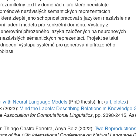
ýstupu systémů pro generování přirozeného
eural Language Models
(PhD thesis).
In:
(
url
,
bibtex
)
Mind the Labels: Describing Relations in Knowledge Graphs With Pretra
ion for Computational Linguistics
, pp. 2398-2415, Association for Computa
astro Ferreira, Anya Belz (2022):
Two Reproductions of a Human-Asses
e 15th International Conference on Natural Language Generation: Genera
, PA, USA,
ISBN
978-1-955917-60-5 (
url
,
local PDF
,
bibtex
)
or Zero-Shot Data-to-Text Generation
.
In:
Proceedings of the 60th Annual M
ssociation for Computational Linguistics, Stroudsburg, PA, USA,
ISBN
978
022):
Balancing the Style-Content Trade-Off in Sentiment Transfer Usin
ogue
, pp. 172-186, Springer, Cham, Switzerland,
ISBN
978-3-031-16269-5
-in-Context: Token-Level Error Detection for Table-to-Text Generation
.
In:
ion (INLG 2021)
, pp. 259-265, Association for Computational Linguistics
tic Accuracy of Data-to-Text Generation with Natural Language Inferenc