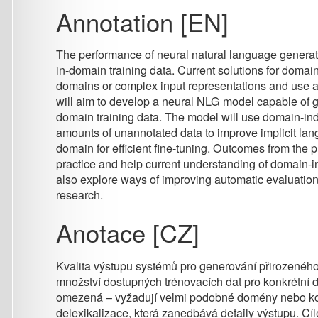
The performance of neural natural language generation (NLG)
in-domain training data. Current solutions for domain adaptatio
domains or complex input representations and use a rather cru
will aim to develop a neural NLG model capable of generating 
domain training data. The model will use domain-independent
amounts of unannotated data to improve implicit language un
domain for efficient fine-tuning. Outcomes from the project wi
practice and help current understanding of domain-independen
also explore ways of improving automatic evaluation of NLG s
research.
Anotace [CZ]
Kvalita výstupu systémů pro generování přirozeného jazyka z
množství dostupných trénovacích dat pro konkrétní doménu.
omezená – vyžadují velmi podobné domény nebo komplexní vs
delexikalizace, která zanedbává detaily výstupu. Cílem proj
generování přirozeného jazyka schopný generovat srozumiteln
dostatek trénovacích dat. Model bude postaven na doménově
vytvořených z velkého množství neanotovaných dat, které zle
doméně, a technice selekce dat, která umožní efektivní laděn
projektu zlepší praktickou využitelnost systémů pro generov
sítích a pomohou lépe pochopit podstatu doménově nezávislýc