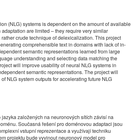
 systems is dependent on the amount of available
Grant id:
1
n are limited – they require very similar
Duration:
2
de technique of delexicalization. This project
Tags:
comprehensible text in domains with lack of in-
Data
 semantic representations learned from large
Machine Le
derstanding and selecting data matching the
People:
ll improve usability of neural NLG systems in
Ondřej Duš
t semantic representations. The project will
ystem outputs for accelerating future NLG
aložených na neuronových sítích závisí na
 Současná řešení pro doménovou adaptaci jsou
tupní reprezentace a využívají techniku
ektu bude vyvinout neuronový model pro
ý text i v doménách, pro které neexistuje
 nezávislých sémantických reprezentacích
pší jeho schopnost pracovat s jazykem nezávisle na
í modelu pro konkrétní doménu. Výstupy z
ání přirozeného jazyka založených na neuronových
h sémantických reprezentací. Projekt se také