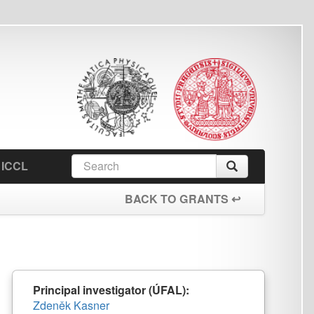
earch
Search
orm
BACK TO GRANTS ↩
nvestigator (ÚFAL):
ner
nager (ÚFAL):
tová
AUK