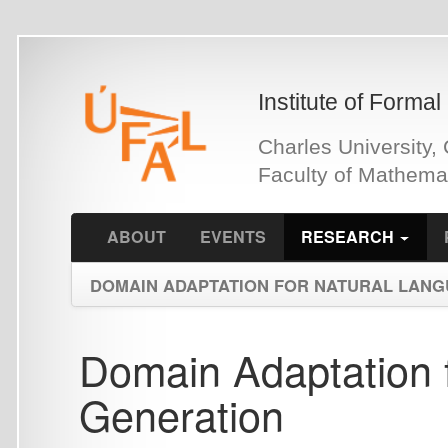
Skip
to
main
Institute of Formal and Ap
content
Charles University, Czech 
Faculty of Mathematics an
ABOUT
EVENTS
RESEARCH
PEOPLE
DOMAIN ADAPTATION FOR NATURAL LANGUAGE G
Domain Adaptation for
Generation
Annotation [EN]