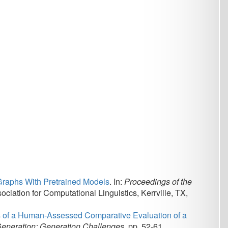
ined Models
.
In:
Proceedings of the
tional Linguistics, Kerrville, TX,
sed Comparative Evaluation of a
tion Challenges
, pp. 52-61,
eeting of the Association for
-1-955917-21-6 (
url
,
bibtex
)
g Polarity-Aware Denoising
.
In:
 (
url
,
bibtex
)
Proceedings of the 14th
, Stroudsburgh, PA, USA,
ISBN
978-
e
.
In:
Proceedings of the 13th