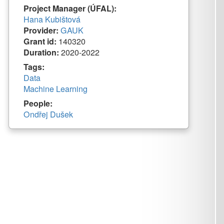
40320
020-2022
arning
ek