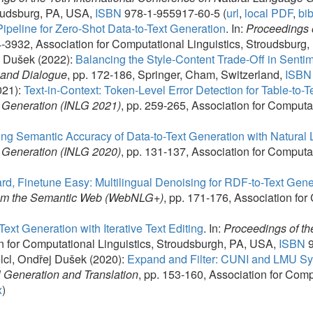
ion (INLG 2020)
, pp. 131-137, Association for Computational Linguistics
une Easy: Multilingual Denoising for RDF-to-Text Generation
.
In:
Proceedin
emantic Web (WebNLG+)
, pp. 171-176, Association for Computational Lin
ation with Iterative Text Editing
.
In:
Proceedings of the 13th Internation
mputational Linguistics, Stroudsburgh, PA, USA,
ISBN
978-1-952148-54-5 
ej Dušek (2020):
Expand and Filter: CUNI and LMU Systems for the WNG
on and Translation
, pp. 153-160, Association for Computational Linguist
@ufal.mff.cuni
Institute of Fo