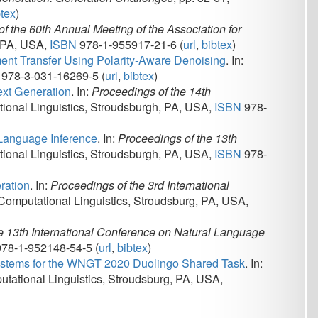
, Stroudsburgh, PA, USA,
ISBN
978-
gs of the 3rd International
guistics, Stroudsburg, PA, USA,
al Conference on Natural Language
(
url
,
bibtex
)
T 2020 Duolingo Shared Task
.
In:
ics, Stroudsburg, PA, USA,
.cz
@lindatclariahcz.bsky.social
Page curated by
kasner
|
Sign in
rmal and Applied Linguistics © 2026
Powered by