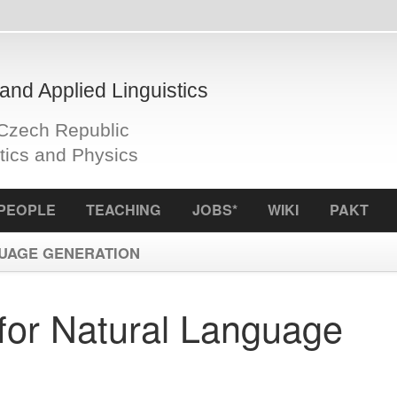
plied Linguistics
Republic
d Physics
S
TEACHING
JOBS*
WIKI
PAKT
ICCL
f
ENERATION
 Natural Language
Principal i
Zdeněk Kas
Project Ma
Hana Kubiš
Provider:
G