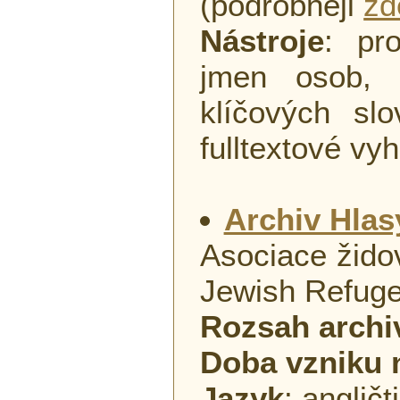
(podrobněji
zd
Nástroje
: pr
jmen osob, 
klíčových sl
fulltextové vy
Archiv Hlas
Asociace žido
Jewish Refug
Rozsah archi
Doba vzniku 
Jazyk
: angličt