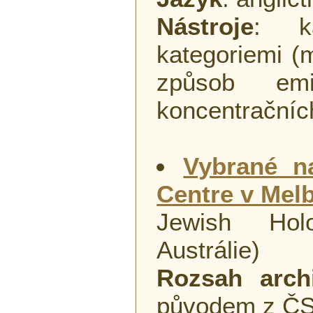
Nástroje
: k
kategoriemi (
způsob em
koncentračních
Vybrané n
Centre v Mel
Jewish Holo
Austrálie)
Rozsah arch
původem z Č