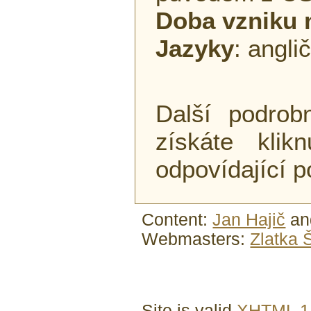
Doba vzniku 
Jazyky
: angli
Další podrobn
získáte kli
odpovídající 
Content:
Jan Hajič
a
Webmasters:
Zlatka 
Site is valid
XHTML 1