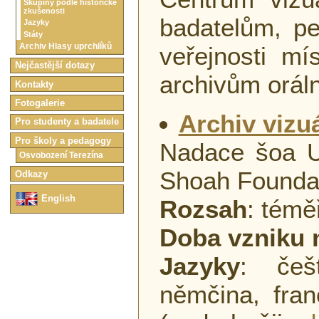
Skupiny podle historické
zkušenosti
badatelům, pe
Jazyky
Státy
Archiv Hlasy uprchlíků
veřejnosti mí
Nejčastější dotazy
archivům oráln
Kontakty
Fotogalerie
Archiv vizuá
Pro studenty a badatele
Pro školy a pedagogy
Nadace šoa Un
Osvobození Terezína
Shoah Founda
Odkazy
English
Rozsah
: témě
Doba vzniku 
Jazyky
: češt
němčina, fran