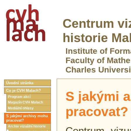
Centrum vi
historie Ma
Institute of For
Faculty of Math
Charles Universi
Úvodní stránka
Co je CVH Malach?
S jakými 
Program akcí
Magazín CVH Malach
pracovat?
Mediální ohlasy
S jakými archivy mohu
pracovat?
Archiv vizuální historie
Centrum vizuá