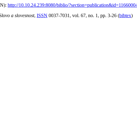
PN):
http://10.10.24.239:8080/biblio/?section=publication&id=1166
Slovo a slovesnost
,
ISSN
0037-7031, vol. 67, no. 1, pp. 3-26 (
bibtex
)