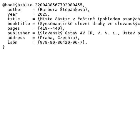
@book{biblio-2200438567792980455,

  author    = {Barbora Štěpánková},

  year      = 2025,

  title     = {Místo částic v češtině (pohledem psaných
  booktitle = {Synsémantické slovní druhy ve slovanskýc
  pages     = {419--440},

  publisher = {Slovanský ústav AV ČR, v. v. i., Ústav p
  address   = {Praha, Czechia},

  isbn      = {978-80-86420-96-7},
